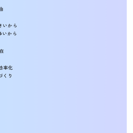
由
きいから
多いから
在
効率化
づくり