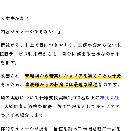
も大丈夫かな？」
事内容がイメージできない…」
た情報がネット上で目につきやすく、実態が分からない未
の転職サービス利用者からも「自分に務まる仕事なのか不
聞きます。
は改善され、
未経験から着実にキャリアを築くことも十分
活きるため、
事務職からの転身には最適な職種
なのです。
の実態について転職支援実績1,200名以上の
株式会社
、未経験者が資格を取得し施工管理者としてキャリアア
についても紹介します。
具体的なイメージが湧き、自信を持って転職活動の一歩を